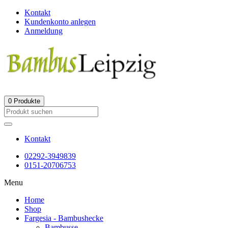
Kontakt
Kundenkonto anlegen
Anmeldung
0
Produkte
Kontakt
02292-3949839
0151-20706753
Menu
Home
Shop
Fargesia - Bambushecke
Bambusse