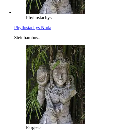
Phyllostachys
Phyllostachys Nuda
Steinbambus...
Fargesia