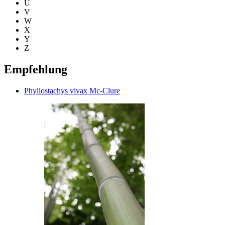
U
V
W
X
Y
Z
Empfehlung
Phyllostachys vivax Mc-Clure