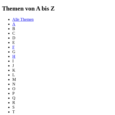
Themen von A bis Z
Alle Themen
A
B
C
D
E
F
G
H
I
J
K
L
M
N
O
P
Q
R
S
T