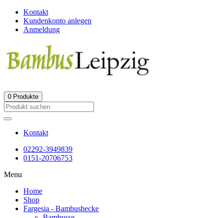
Kontakt
Kundenkonto anlegen
Anmeldung
0
Produkte
Kontakt
02292-3949839
0151-20706753
Menu
Home
Shop
Fargesia - Bambushecke
Bambusse