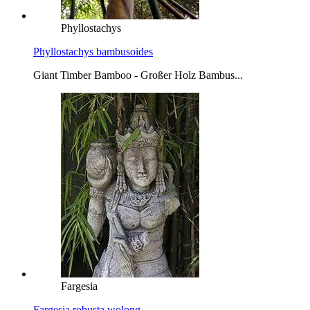
Phyllostachys
Phyllostachys bambusoides
Giant Timber Bamboo - Großer Holz Bambus...
Fargesia
Fargesia robusta wolong