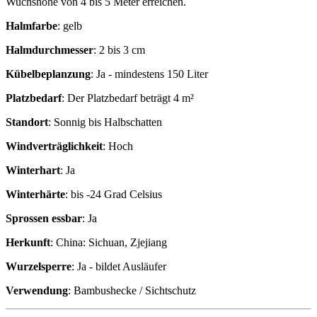
Wuchshöhe von 4 bis 5 Meter erreichen.
Halmfarbe
:
gelb
Halmdurchmesser
:
2 bis 3 cm
Kübelbeplanzung
:
Ja - mindestens 150 Liter
Platzbedarf
:
Der Platzbedarf beträgt 4 m²
Standort
:
Sonnig bis Halbschatten
Windverträglichkeit
:
Hoch
Winterhart
:
Ja
Winterhärte
:
bis -24 Grad Celsius
Sprossen essbar
:
Ja
Herkunft
:
China: Sichuan, Zjejiang
Wurzelsperre
:
Ja - bildet Ausläufer
Verwendung
:
Bambushecke / Sichtschutz