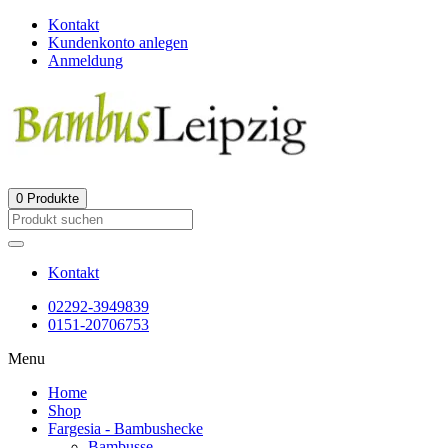
Kontakt
Kundenkonto anlegen
Anmeldung
0
Produkte
Kontakt
02292-3949839
0151-20706753
Menu
Home
Shop
Fargesia - Bambushecke
Bambusse