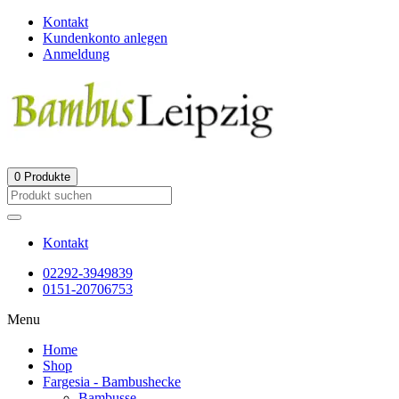
Kontakt
Kundenkonto anlegen
Anmeldung
0
Produkte
Kontakt
02292-3949839
0151-20706753
Menu
Home
Shop
Fargesia - Bambushecke
Bambusse