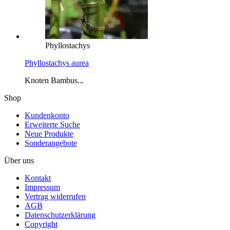
Phyllostachys
Phyllostachys aurea
Knoten Bambus...
Shop
Kundenkonto
Erweiterte Suche
Neue Produkte
Sonderangebote
Über uns
Kontakt
Impressum
Vertrag widerrufen
AGB
Datenschutzerklärung
Copyright