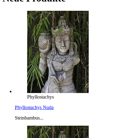
Phyllostachys
Phyllostachys Nuda
Steinbambus...