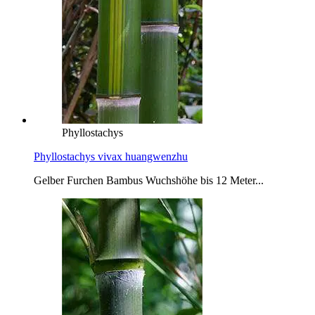
Phyllostachys
Phyllostachys vivax huangwenzhu
Gelber Furchen Bambus Wuchshöhe bis 12 Meter...