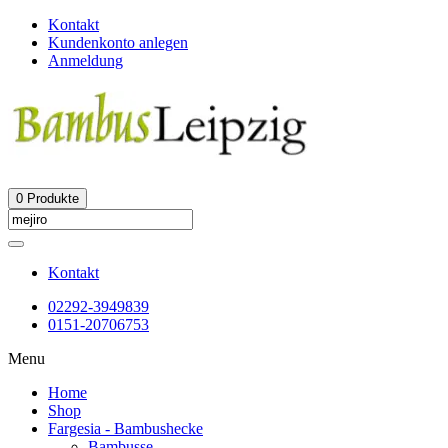
Kontakt
Kundenkonto anlegen
Anmeldung
0
Produkte
Kontakt
02292-3949839
0151-20706753
Menu
Home
Shop
Fargesia - Bambushecke
Bambusse